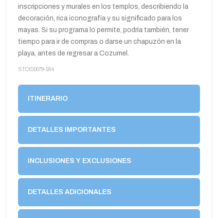
inscripciones y murales en los templos, describiendo la
decoración, rica iconografía y su significado para los
mayas. Si su programa lo permite, podría también, tener
tiempo para ir de compras o darse un chapuzón en la
playa, antes de regresar a Cozumel.
STCID0079-184
ITINERARIO
DETALLES IMPORTANTES
INCLUSIONES Y EXCLUSIONES
DETALLES ADICIONALES