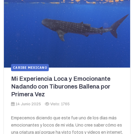
CARIBE MEXICANO
Mi Experiencia Loca y Emocionante
Nadando con Tiburones Ballena por
Primera Vez
14 Junio 2025
Visto: 1765
Empecemos diciendo que este fue uno de los días más
emocionantes y locos de mi vida. Uno cree saber cómo es
una criatura así porque ha visto fotos y videos en internet,