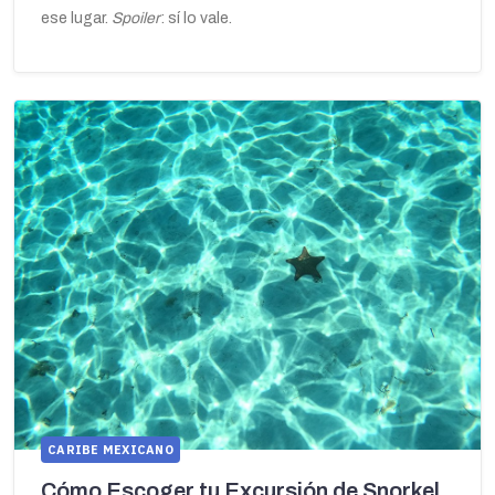
ese lugar.
Spoiler
: sí lo vale.
CARIBE MEXICANO
Cómo Escoger tu Excursión de Snorkel