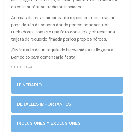
de esta auténtica tradición mexicana!
Además de esta emocionante experiencia, recibirás un
pase detrás de escena donde podrás conocer a los
Luchadores, tomarte una foto con ellos y obtener una
tarjeta de recuerdo firmada por los propios héroes.
¡Disfrutarás de un tequila de bienvenida a tu llegada a
Barriecito para comenzar la fiesta!
STCID0181-431
ITINERARIO
DETALLES IMPORTANTES
INCLUSIONES Y EXCLUSIONES