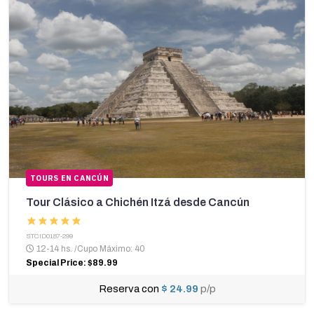
TOURS EN CANCÚN
Tour Clásico a Chichén Itzá desde Cancún
STCID0187-299
12-14 hs.
/
Cupo Máximo: 40
Special Price: $89.99
Reserva con
$ 24.99
p/p