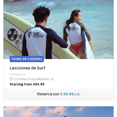
TOURS EN COZUMEL
Lecciones de Surf
STC0191-314
2.5 horas
/
Cupo Máximo: 10
Starting from: $94.99
Reserva con
$ 29.99
p/p