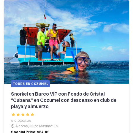
TOURS EN COZUMEL
Snorkel en Barco VIP con Fondo de Cristal
“Cubana” en Cozumel con descanso en club de
playa y almuerzo
STCID0003-206
4 horas
/
Cupo Máximo: 15
Special Price: $54.99