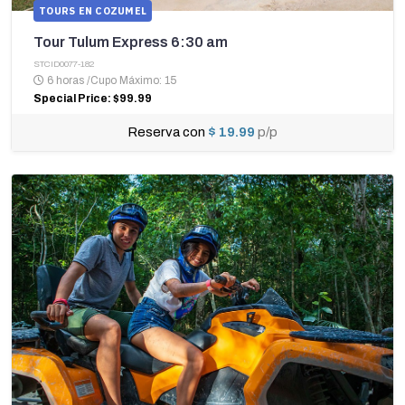
TOURS EN COZUMEL
Tour Tulum Express 6:30 am
STCID0077-182
6 horas
/
Cupo Máximo: 15
Special Price: $99.99
Reserva con
$ 19.99
p/p