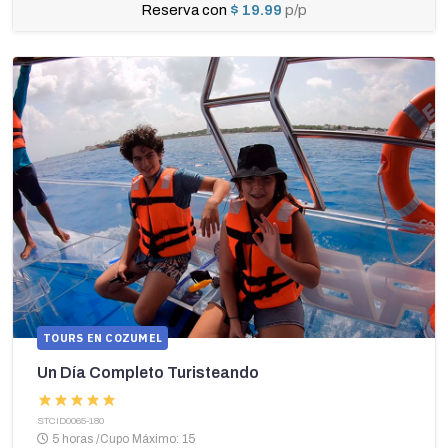
Reserva con
$ 19.99
p/p
TOURS EN COZUMEL
Un Día Completo Turisteando
STCID0065-180
5 horas
/
Cupo Máximo: 15