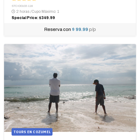
STCID0103-116
2 horas
/
Cupo Máximo: 1
Special Price: $349.99
Reserva con
$ 99.99
p/p
TOURS EN COZUMEL