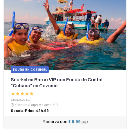
TOURS EN COZUMEL
Snorkel en Barco VIP con Fondo de Cristal
"Cubana" en Cozumel
STCID0001-110
2 hours
/
Cupo Máximo: 28
Special Price: $34.99
Reserva con
$ 9.99
p/p