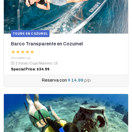
TOURS EN COZUMEL
Barco Transparente en Cozumel
STCID0057-112
2 horas
/
Cupo Máximo: 15
Special Price: $34.99
Reserva con
$ 14.99
p/p