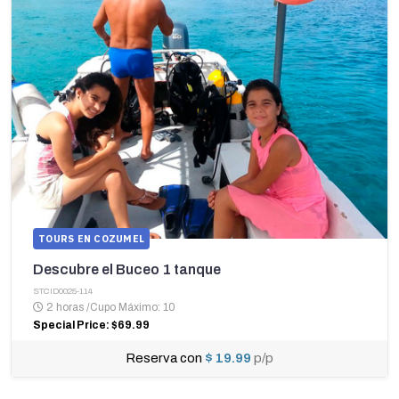
TOURS EN COZUMEL
Descubre el Buceo 1 tanque
STCID0025-114
2 horas
/
Cupo Máximo: 10
Special Price: $69.99
Reserva con
$ 19.99
p/p