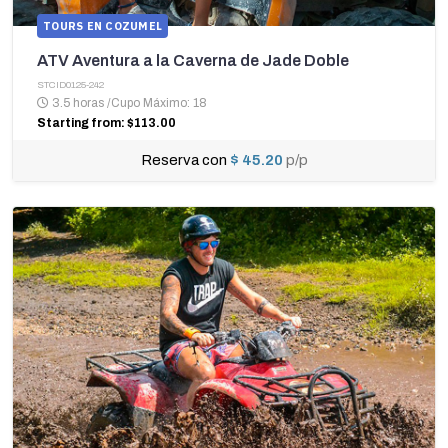
TOURS EN COZUMEL
ATV Aventura a la Caverna de Jade Doble
STCID0125-242
3.5 horas
/
Cupo Máximo: 18
Starting from: $113.00
Reserva con
$ 45.20
p/p