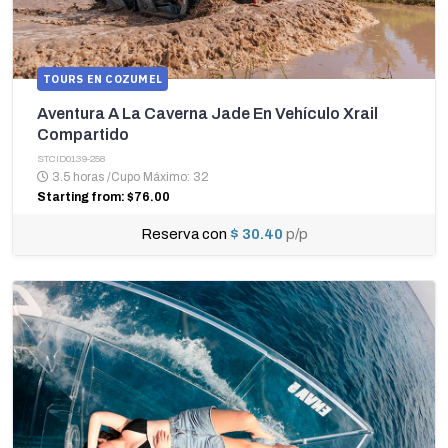
TOURS EN COZUMEL
Aventura A La Caverna Jade En Vehículo Xrail
Compartido
STCID0139-258
3.5 horas
/
Cupo Máximo: 32
Starting from: $76.00
Reserva con
$ 30.40
p/p