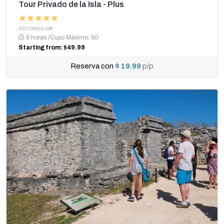
Tour Privado de la Isla - Plus
STCID0013-168
5 horas
/
Cupo Máximo: 50
Starting from: $49.99
Reserva con
$ 19.99
p/p