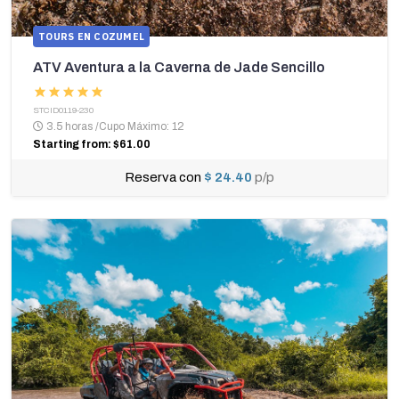
TOURS EN COZUMEL
ATV Aventura a la Caverna de Jade Sencillo
STCID0119-230
3.5 horas
/
Cupo Máximo: 12
Starting from: $61.00
Reserva con
$ 24.40
p/p